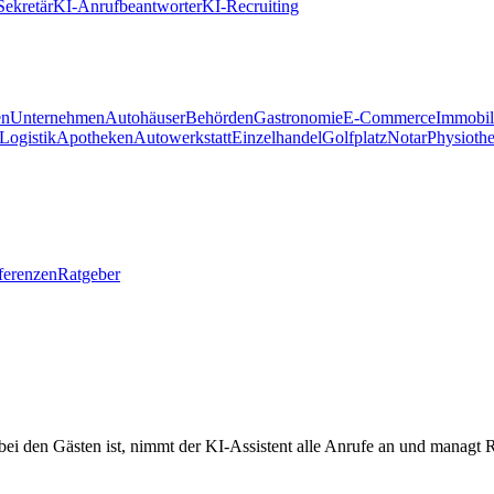
Sekretär
KI-Anrufbeantworter
KI-Recruiting
en
Unternehmen
Autohäuser
Behörden
Gastronomie
E-Commerce
Immobil
Logistik
Apotheken
Autowerkstatt
Einzelhandel
Golfplatz
Notar
Physioth
ferenzen
Ratgeber
bei den Gästen ist, nimmt der KI-Assistent alle Anrufe an und managt 