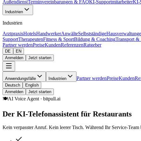
Außendienst
Terminvereinbarungen & FAQ
KI-Supportmitarbeiter
KI-
Industrien
Industrien
Arztpraxis
Hotels
Handwerker
Anwälte
Selbstständige
Hausverwaltung
Support
Therapeuten
Fitness & Sport
Bildung & Coaching
Transport & 
Partner werden
Preise
Kunden
Referenzen
Ratgeber
DE
EN
Anmelden
Jetzt starten
Partner werden
Preise
Kunden
Re
Anwendungsfälle
Industrien
Deutsch
English
Anmelden
Jetzt starten
🍽️
AI Voice Agent · bitpull.ai
Der KI-Telefonassistent für Restaurants
Kein verpasster Anruf. Kein leerer Tisch. Während Ihr Service-Team 