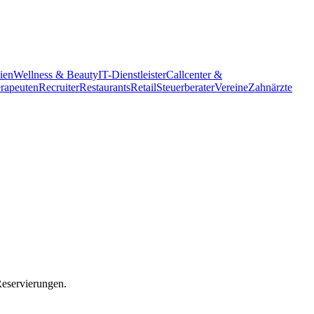
ien
Wellness & Beauty
IT-Dienstleister
Callcenter &
erapeuten
Recruiter
Restaurants
Retail
Steuerberater
Vereine
Zahnärzte
Reservierungen.