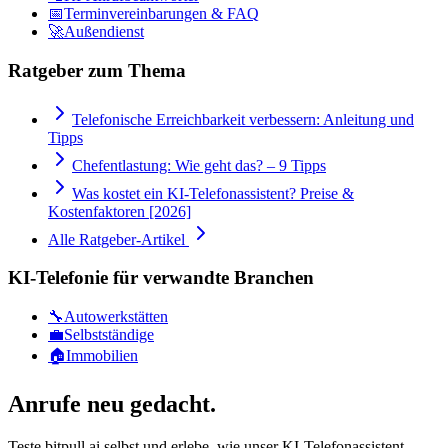
📅
Terminvereinbarungen & FAQ
🚀
Außendienst
Ratgeber zum Thema
Telefonische Erreichbarkeit verbessern: Anleitung und
Tipps
Chefentlastung: Wie geht das? – 9 Tipps
Was kostet ein KI-Telefonassistent? Preise &
Kostenfaktoren [2026]
Alle Ratgeber-Artikel
KI-Telefonie für verwandte Branchen
🔧
Autowerkstätten
💼
Selbstständige
🏠
Immobilien
Anrufe neu gedacht.
Teste bitpull.ai selbst und erlebe, wie unser KI-Telefonassistent