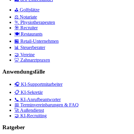
⛳ Golfplätze
⚖️ Notariate
🏃 Physiotherapeuten
🎯 Recruiter
🍽️ Restaurants
🏪 Retail-Unternehmen
📊 Steuerberater
🤝 Vereine
🦷 Zahnarztpraxen
Anwendungsfälle
🎧 KI-Supportmitarbeiter
📋 KI-Sekretär
📞 KI-Anrufbeantworter
📅 Terminvereinbarungen & FAQ
🚀 Außendienst
🤝 KI-Recruiting
Ratgeber