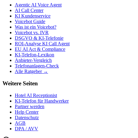
Agentic AI Voice Agent
AI Call Center
KI Kundenservice
Voicebot Guide
Was ist ein Voicebot?
Voicebot vs. IVR
DSGVO & KI-Telefonie
ROI-Analyse KI Call Agent
EU AI Act & Compliance
KI-Telefon-Lexikon
Anbieter-Vergleich
Telefonanlagen-Check
Alle Ratgeber →
Weitere Seiten
Hotel AI Receptionist
KI-Telefon für Handwerker
Partner werden
Help Center
Datenschutz
AGB
DPA / AVV