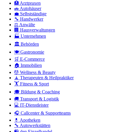
🏥 Arztpraxen
🚗 Autohäuser
💼 Selbstständige
🔧 Handwerker
⚖️ Anwälte
🏢 Hausverwaltungen
🏭 Unternehmen
🏛️ Behörden
🍽️ Gastronomie
🛒 E-Commerce
🏠 Immobilien
💆 Wellness & Beauty
🧘 Therapeuten & Heilpraktiker
🏋️ Fitness & Sport
🎓 Bildung & Coaching
🚚 Transport & Logistik
💻 IT-Dienstleister
🎧 Callcenter & Supportteams
💊 Apotheken
🔧 Autowerkstätten
🛍️ den Einzelhandel