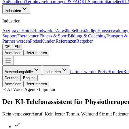
Außendienst
Terminvereinbarungen & FAQ
KI-Supportmitarbeiter
KI-
Industrien
Industrien
Arztpraxis
Hotels
Handwerker
Anwälte
Selbstständige
Hausverwaltung
Support
Therapeuten
Fitness & Sport
Bildung & Coaching
Transport & 
Partner werden
Preise
Kunden
Referenzen
Ratgeber
DE
EN
Anmelden
Jetzt starten
Partner werden
Preise
Kunden
Re
Anwendungsfälle
Industrien
Deutsch
English
Anmelden
Jetzt starten
🏃
AI Voice Agent · bitpull.ai
Der KI-Telefonassistent für Physiotherape
Kein verpasster Anruf. Kein leerer Termin. Während Sie mit Patienten