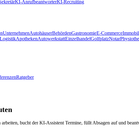
Sekretär
KI-Anrufbeantworter
KI-Recruiting
en
Unternehmen
Autohäuser
Behörden
Gastronomie
E-Commerce
Immobil
Logistik
Apotheken
Autowerkstatt
Einzelhandel
Golfplatz
Notar
Physioth
ferenzen
Ratgeber
uten
 arbeiten, bucht der KI-Assistent Termine, füllt Absagen auf und beant