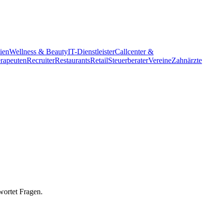
ien
Wellness & Beauty
IT-Dienstleister
Callcenter &
erapeuten
Recruiter
Restaurants
Retail
Steuerberater
Vereine
Zahnärzte
wortet Fragen.