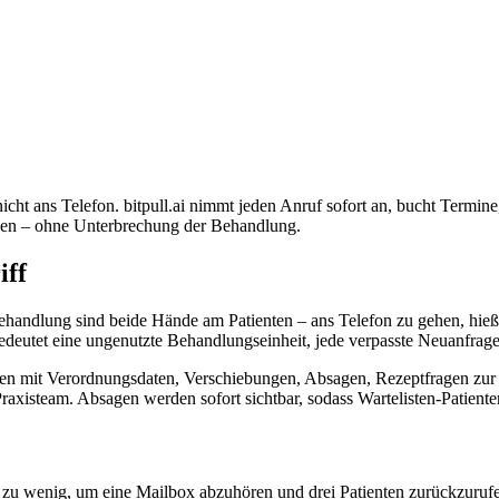
cht ans Telefon. bitpull.ai nimmt jeden Anruf sofort an, bucht Termine
gen – ohne Unterbrechung der Behandlung.
iff
ehandlung sind beide Hände am Patienten – ans Telefon zu gehen, hieß
deutet eine ungenutzte Behandlungseinheit, jede verpasste Neuanfrage 
men mit Verordnungsdaten, Verschiebungen, Absagen, Rezeptfragen zur A
raxisteam. Absagen werden sofort sichtbar, sodass Wartelisten-Patien
u wenig, um eine Mailbox abzuhören und drei Patienten zurückzurufen. 