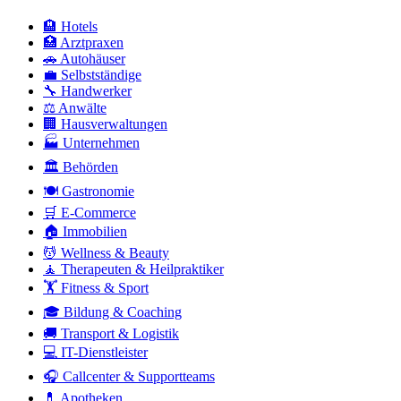
🏨 Hotels
🏥 Arztpraxen
🚗 Autohäuser
💼 Selbstständige
🔧 Handwerker
⚖️ Anwälte
🏢 Hausverwaltungen
🏭 Unternehmen
🏛️ Behörden
🍽️ Gastronomie
🛒 E-Commerce
🏠 Immobilien
💆 Wellness & Beauty
🧘 Therapeuten & Heilpraktiker
🏋️ Fitness & Sport
🎓 Bildung & Coaching
🚚 Transport & Logistik
💻 IT-Dienstleister
🎧 Callcenter & Supportteams
💊 Apotheken