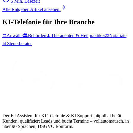
5 Min. Lesezeit
Alle Ratgeber-Artikel ansehen
KI-Telefonie für Ihre Branche
⚖️
Anwälte
🏛️
Behörden
🧘
Therapeuten & Heilpraktiker
⚖️
Notariate
📊
Steuerberater
Der KI Assistent für KI Telefonie & KI Support. bitpull.ai berät
Kunden, qualifiziert Leads und bucht Termine – vollautomatisch, in
über 90 Sprachen, DSGVO-konform.