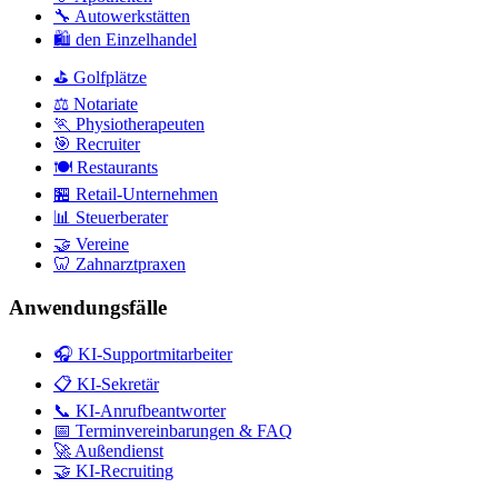
🔧 Autowerkstätten
🛍️ den Einzelhandel
⛳ Golfplätze
⚖️ Notariate
🏃 Physiotherapeuten
🎯 Recruiter
🍽️ Restaurants
🏪 Retail-Unternehmen
📊 Steuerberater
🤝 Vereine
🦷 Zahnarztpraxen
Anwendungsfälle
🎧 KI-Supportmitarbeiter
📋 KI-Sekretär
📞 KI-Anrufbeantworter
📅 Terminvereinbarungen & FAQ
🚀 Außendienst
🤝 KI-Recruiting