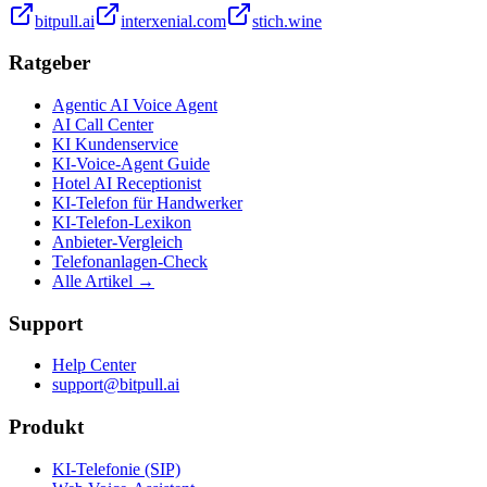
bitpull.ai
interxenial.com
stich.wine
Ratgeber
Agentic AI Voice Agent
AI Call Center
KI Kundenservice
KI-Voice-Agent Guide
Hotel AI Receptionist
KI-Telefon für Handwerker
KI-Telefon-Lexikon
Anbieter-Vergleich
Telefonanlagen-Check
Alle Artikel →
Support
Help Center
support@bitpull.ai
Produkt
KI-Telefonie (SIP)