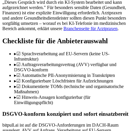
„Dieses Gespräch wird durch ein KI-System bearbeitet und kann
aufgezeichnet werden." Für besonders sensible Daten (Gesundheit,
Finanzen) ist eine explizite Einwilligung erforderlich. Arztpraxen
und andere Gesundheitsdienstleister sollten diesen Punkt besonders
sorgfältig umsetzen – worauf es bei KI-Telefonie im medizinischen
Bereich ankommt, erklärt unsere
Branchenseite für Arztpraxen
.
Checkliste für die Anbieterauswahl
▸
☑ Sprachverarbeitung auf EU-Servern (keine US-
Infrastruktur)
▸
☑ Auftragsverarbeitungsvertrag (AVV) verfügbar und
DSGVO-konform
▸
☑ Automatische PII-Anonymisierung in Transkripten
▸
☑ Konfigurierbare Löschfristen für Aufzeichnungen
▸
☑ Dokumentierte TOMs (technische und organisatorische
Maßnahmen)
▸
☑ Hinweis-Ansagen konfigurierbar (für
Einwilligungspflicht)
DSGVO-konform konzipiert und sofort einsatzbereit
bitpull.ai ist auf die DSGVO-Anforderungen im DACH-Raum
ausgelegt. AVV auf Anfrage, Verarbeitung auf EU-Servern.