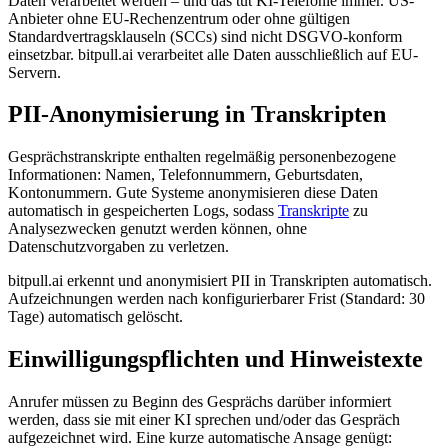
Daten verarbeitet werden – und das tut KI-Telefonie immer. US-
Anbieter ohne EU-Rechenzentrum oder ohne gültigen
Standardvertragsklauseln (SCCs) sind nicht DSGVO-konform
einsetzbar. bitpull.ai verarbeitet alle Daten ausschließlich auf EU-
Servern.
PII-Anonymisierung in Transkripten
Gesprächstranskripte enthalten regelmäßig personenbezogene
Informationen: Namen, Telefonnummern, Geburtsdaten,
Kontonummern. Gute Systeme anonymisieren diese Daten
automatisch in gespeicherten Logs, sodass
Transkripte
zu
Analysezwecken genutzt werden können, ohne
Datenschutzvorgaben zu verletzen.
bitpull.ai erkennt und anonymisiert PII in Transkripten automatisch.
Aufzeichnungen werden nach konfigurierbarer Frist (Standard: 30
Tage) automatisch gelöscht.
Einwilligungspflichten und Hinweistexte
Anrufer müssen zu Beginn des Gesprächs darüber informiert
werden, dass sie mit einer KI sprechen und/oder das Gespräch
aufgezeichnet wird. Eine kurze automatische Ansage genügt: